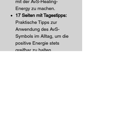
mit der AvS-Healing-
Energy zu machen.
17 Seiten mit Tagestipps:
Praktische Tipps zur
Anwendung des AvS-
Symbols im Alltag, um die
positive Energie stets
greifbar zu halten.
Die Broschüre hat das
handliche DIN A5-Format und
lässt sich leicht in Ihrer
Tasche oder auf Ihrem
Nachttisch aufbewahren.
Digital erhältlich:
Möchten Sie
die Übungen auch unterwegs