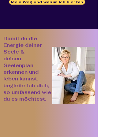
Mein Weg und warum ich hier bin
Raus aus dem spirituellen
Dschungel - hinein in dein
wahres Seelen-Potenzial.
Damit du die
Energie deiner
Seele &
deinen
Seelenplan
erkennen und
leben kannst,
begleite ich dich,
so umfassend wie
du es möchtest.