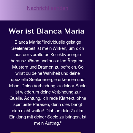
Erlerne die individuelle Sprache deiner
Seele. Kommuniziere aktiv mit deiner
Nachricht senden
Seele. Aus dieser Energiequelle erhältst
du alles, was du brauchst für ein Leben
in Harmonie und Erfüllung deiner
Wer ist Bianca Maria
Herzenswünsche.
Bianca Maria: "Individuelle geistige
"Ich sehe das Universum in dir,
Seelenarbeit ist mein Wirken, um dich
das noch nicht geboren wurde."
aus der veralteten Kollektivenergie
herauszulösen und aus alten Ängsten,
Bianca Maria Raven
Mustern und Dramen zu befreien. So
Video lädt ...
wirst du deine Wahrheit und deine
spezielle Seelenenergie erkennen und
leben. Deine Verbindung zu deiner Seele
ist wiederum deine Verbindung zur
Quelle. Achtung, ich rede Klartext, ohne
spirituelle Phrasen, denn dies bringt
dich nicht weiter! Dich an dein Ziel im
Einklang mit deiner Seele zu bringen, ist
mein Auftrag."