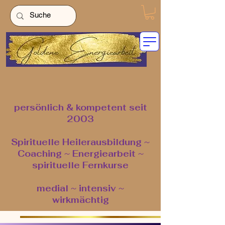
persönlich & kompetent seit
2003
Spirituelle Heilerausbildung ~
Coaching ~ Energiearbeit ~
spirituelle Fernkurse
medial ~ intensiv ~
wirkmächtig