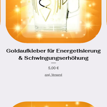
Goldaufkleber für Energetisierung
Schnellansicht
& Schwingungserhöhung
Preis
5,00 €
zzgl. Versand