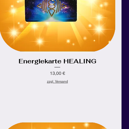
Energiekarte HEALING
Schnellansicht
Preis
13,00 €
zzgl. Versand