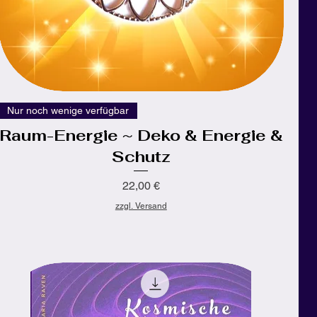
Schnellansicht
Nur noch wenige verfügbar
Raum-Energie ~ Deko & Energie &
Schutz
Preis
22,00 €
zzgl. Versand