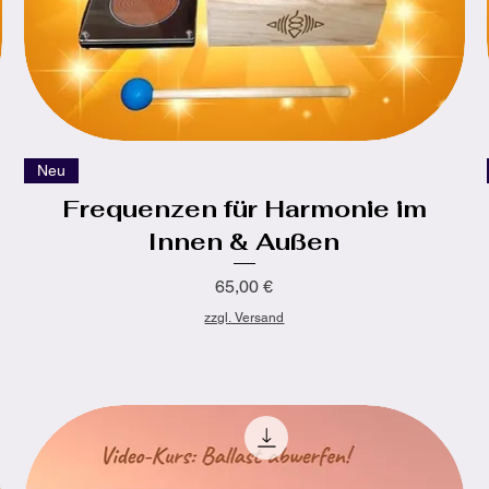
Schnellansicht
Neu
Frequenzen für Harmonie im
Innen & Außen
Preis
65,00 €
zzgl. Versand