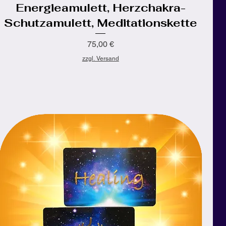
Energieamulett, Herzchakra-
Schutzamulett, Meditationskette
Preis
75,00 €
zzgl. Versand