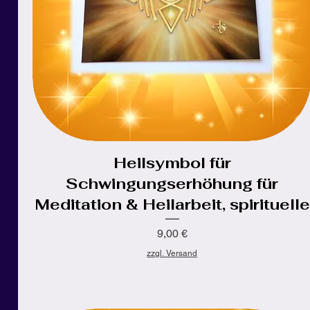
Heilsymbol für
Schnellansicht
Schwingungserhöhung für
Meditation & Heilarbeit, spirituelle
Preis
9,00 €
zzgl. Versand