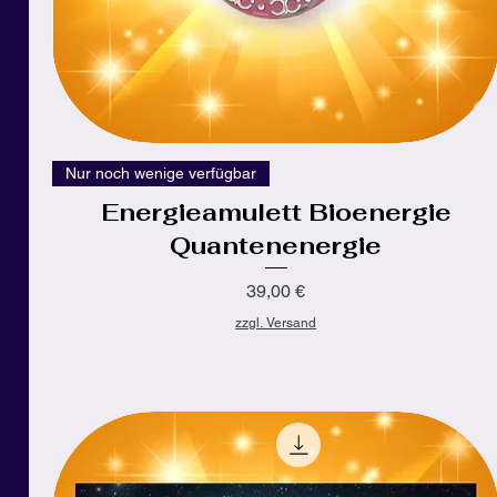
Schnellansicht
Nur noch wenige verfügbar
Energieamulett Bioenergie
Quantenenergie
Preis
39,00 €
zzgl. Versand