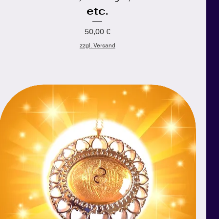
etc.
Preis
50,00 €
zzgl. Versand