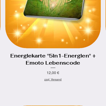
Energiekarte "5in1-Energien" +
Schnellansicht
Emoto Lebenscode
Preis
12,00 €
zzgl. Versand