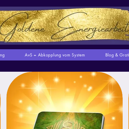
ung
AvS = Abkopplung vom System
Blog & Grat