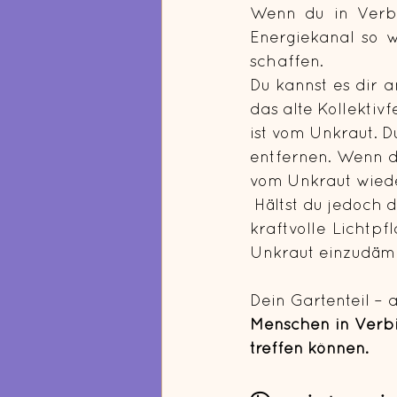
Wenn du in Verbi
Energiekanal so w
schaffen.
Du kannst es dir a
das alte Kollektiv
ist vom Unkraut. D
entfernen. Wenn du
vom Unkraut wieder
 Hältst du jedoch deinen Gartenteil beständig frei vom Unkraut, dann wachsen dort 
kraftvolle Lichtpf
Unkraut einzudäm
Dein Gartenteil – a
Menschen in Verbi
treffen können. 