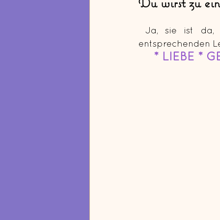
Du wirst zu ei
 Ja, sie ist da, sie ist präsent. Erschaffe dir deinen Platz darin mit den 
entsprechenden L
* LIEBE * 