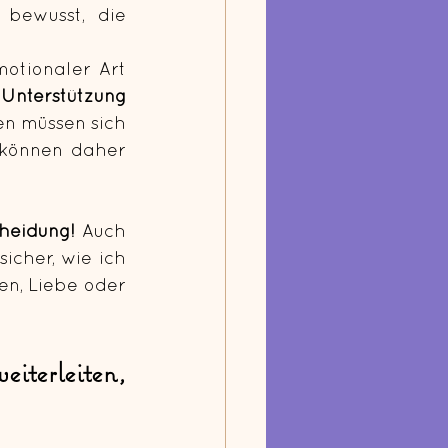
bewusst, die 
otionaler Art 
Unterstützung 
n müssen sich 
können daher 
cheidung!
 Auch 
cher, wie ich 
en, Liebe oder 
iterleiten, 