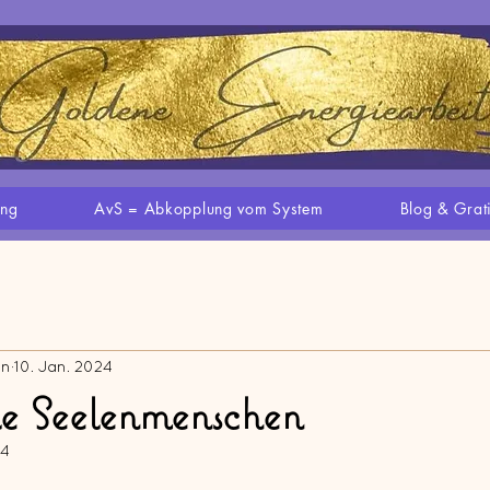
ung
AvS = Abkopplung vom System
Blog & Grat
en
10. Jan. 2024
le Seelenmenschen
24