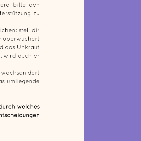
re bitte den 
erstützung zu 
en: stell dir 
er überwuchert 
d das Unkraut 
 wird auch er 
as umliegende 
durch welches 
ntscheidungen 