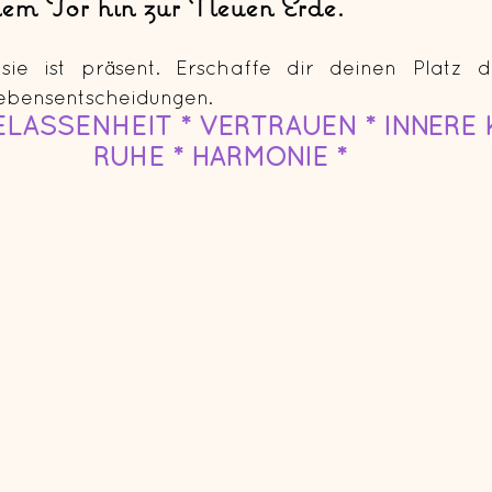
nem Tor hin zur Neuen Erde.
ebensentscheidungen. 
GELASSENHEIT * VERTRAUEN * INNERE 
RUHE * HARMONIE * 